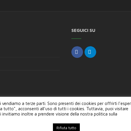
SEGUICI SU
li vendiamo a terze parti. Sono presenti dei cookies per offrirti l'espe
 tutto", acconsenti all'uso di tutti i cookies. Tuttavia, puoi visitare
Copyright © 2024, Semi ETS --- Sede Legale: P.za Risorgim
invitiamo inoltre a prendere visione della nostra politica sulla
Rifiuta tutto