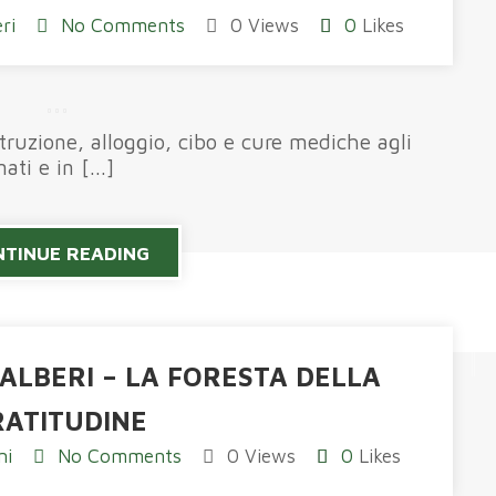
ri
No Comments
0 Views
0
Likes
struzione, alloggio, cibo e cure mediche agli
ti e in [...]
TINUE READING
ALBERI – LA FORESTA DELLA
RATITUDINE
ni
No Comments
0 Views
0
Likes