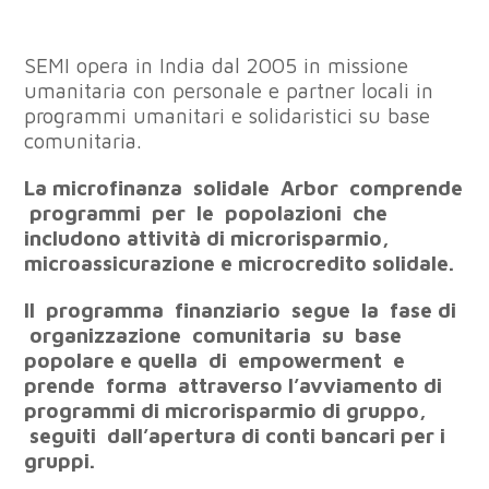
SEMI opera in India dal 2005 in missione
umanitaria con personale e partner locali in
programmi umanitari e solidaristici su base
comunitaria.
La
microfinanza
solidale
Arbor
comprende
programmi
per
le
popolazioni
che
includono
attività
di
microrisparmio
,
microassicurazione
e
microcredito
solidale
.
Il
programma
finanziario
segue
la
fase
di
organizzazione
comunitaria
su
base
popolare
e
quella
di
empowerment
e
prende
forma
attraverso l
’avviamento
di
programmi
di
microrisparmio
di
gruppo,
seguiti
dall’apertura
di
conti
bancari per i
gruppi.