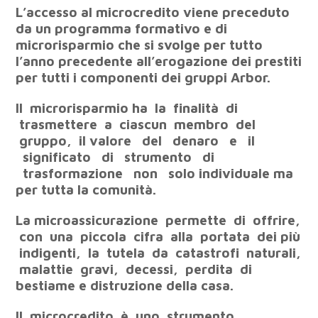
L’accesso
al
microcredito
viene
preceduto
da
un
programma
formativo
e
di
microrisparmio
che
si
svolge
per
tutto
l’anno
precedente
all’erogazione dei prestiti
per tutti i componenti dei gruppi Arbor.
Il
microrisparmio
ha
la
finalità
di
trasmettere
a
ciascun
membro
del
gruppo,
il
valore
del
denaro
e
il
significato
di
strumento
di
trasformazione
non
solo
individuale ma
per tutta la comunità.
La
microassicurazione
permette
di
offrire,
con
una
piccola
cifra
alla
portata
dei
più
indigenti,
la
tutela
da
catastrofi
naturali,
malattie
gravi,
decessi,
perdita
di
bestiame e distruzione della casa.
Il
microcredito
è
uno
strumento