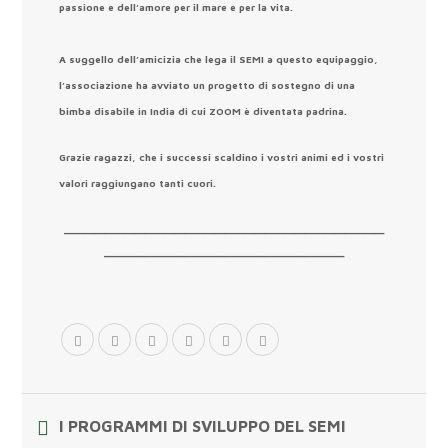
passione e dell’amore per il mare e per la vita.
A suggello dell’amicizia che lega il SEMI a questo equipaggio,
l’associazione ha avviato un progetto di sostegno di una
bimba disabile in India di cui ZOOM è diventata padrina.
Grazie ragazzi, che i successi scaldino i vostri animi ed i vostri
valori raggiungano tanti cuori.
________________________________
________________________
I PROGRAMMI DI SVILUPPO DEL SEMI