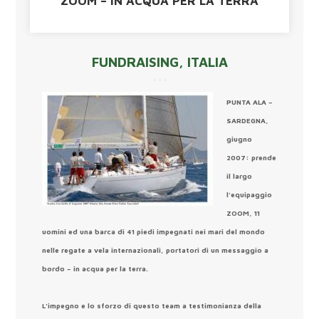
ZOOM – IN ACQUA PER LA TERRA
FUNDRAISING
,
ITALIA
PUNTA ALA –
SARDEGNA,
giugno
2007:
prende
il largo
l’equipaggio
ZOOM, 11
uomini ed una barca di 41 piedi impegnati nei mari del mondo
nelle regate a vela internazionali, portatori di un messaggio a
bordo – in acqua per la terra.
L’impegno e lo sforzo di questo team a testimonianza della