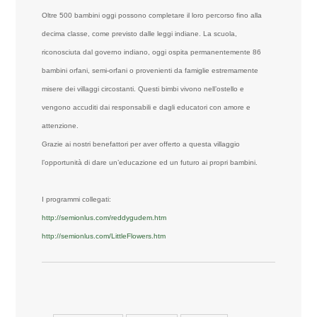
Oltre 500 bambini oggi possono completare il loro percorso fino alla
decima classe, come previsto dalle leggi indiane. La scuola,
riconosciuta dal governo indiano, oggi ospita permanentemente 86
bambini orfani, semi-orfani o provenienti da famiglie estremamente
misere dei villaggi circostanti. Questi bimbi vivono nell’ostello e
vengono accuditi dai responsabili e dagli educatori con amore e
attenzione.
Grazie ai nostri benefattori per aver offerto a questa villaggio
l’opportunità di dare un’educazione ed un futuro ai propri bambini.
I programmi collegati:
http://semionlus.com/reddygudem.htm
http://semionlus.com/LittleFlowers.htm