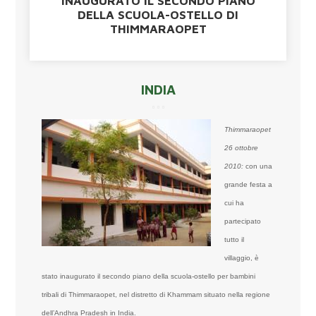
INAUGURATO IL SECONDO PIANO
DELLA SCUOLA-OSTELLO DI
THIMMARAOPET
INDIA
Thimmaraopet
26 ottobre
2010:
con una
grande festa a
cui ha
partecipato
tutto il
villaggio, è
stato inaugurato il secondo piano della scuola-ostello per bambini
tribali di Thimmaraopet, nel distretto di Khammam situato nella regione
dell’Andhra Pradesh in India.