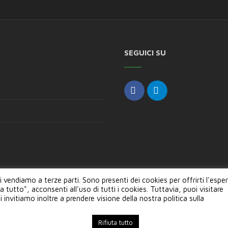
SEGUICI SU
li vendiamo a terze parti. Sono presenti dei cookies per offrirti l'espe
 tutto", acconsenti all'uso di tutti i cookies. Tuttavia, puoi visitare
Copyright © 2024, Semi ETS --- Sede Legale: P.za Risorgim
invitiamo inoltre a prendere visione della nostra politica sulla
Rifiuta tutto