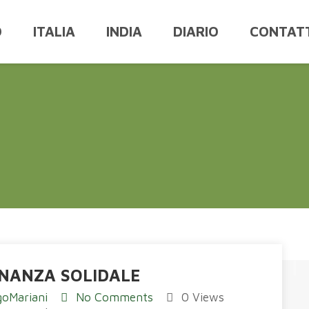
O
ITALIA
INDIA
DIARIO
CONTATT
INANZA SOLIDALE
goMariani
No Comments
0 Views